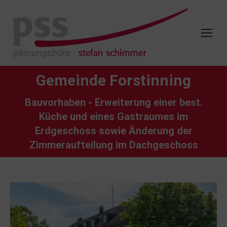
Gemeinde Forstinning
Bauvorhaben - Erweiterung einer best.
Küche und eines Gastraumes im
Erdgeschoss sowie Änderung der
Zimmeraufteilung im Dachgeschoss