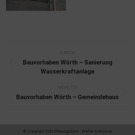
Project
ZURÜCK
navigation
Bauvorhaben Wörth – Sanierung
Previous
Wasserkraftanlage
project:
NÄCHSTES
Next
Bauvorhaben Wörth – Gemeindehaus
project:
© Copyright 2021 Planungsbüro - Stefan Schimmer