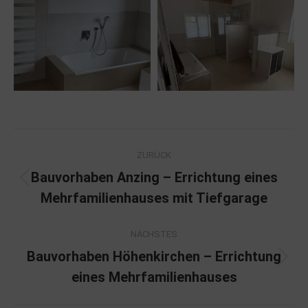
Project
ZURÜCK
navigation
Bauvorhaben Anzing – Errichtung eines
Previous
Mehrfamilienhauses mit Tiefgarage
project:
NÄCHSTES
Bauvorhaben Höhenkirchen – Errichtung
Next
eines Mehrfamilienhauses
project: