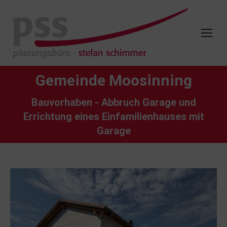
Gemeinde Moosinning
Bauvorhaben - Abbruch Garage und
Errichtung eines Einfamilienhauses mit
Garage