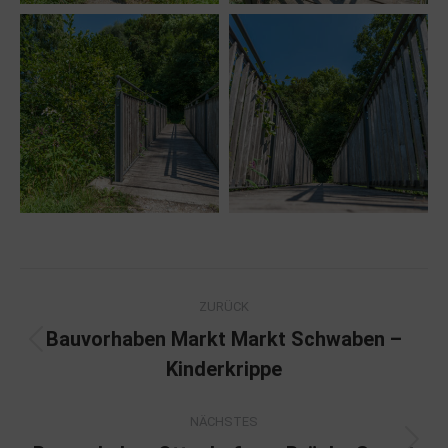
Project
ZURÜCK
navigation
Bauvorhaben Markt Markt Schwaben –
Previous
Kinderkrippe
project:
NÄCHSTES