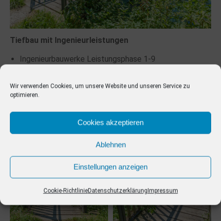
Tiefbau mit Ingenieurleistungen
Ingenieurbauwerke Leistungsphase 1-9
Ingenieurleistungen – örtliche Bauüberwachung
Ingenieurleistungen – Tragwerksplanung
Wir verwenden Cookies, um unsere Website und unseren Service zu
optimieren.
Leistungsphase 1-6
Cookies akzeptieren
Ablehnen
Einstellungen anzeigen
Cookie-Richtlinie
Datenschutzerklärung
Impressum