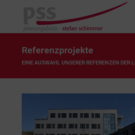
Referenzprojekte
EINE AUSWAHL UNSERER REFERENZEN DER 