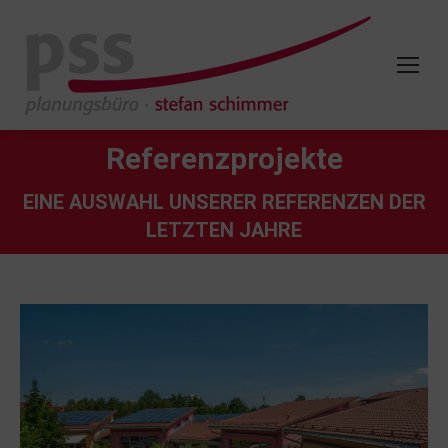
Referenzprojekte
EINE AUSWAHL UNSERER REFERENZEN DER
LETZTEN JAHRE