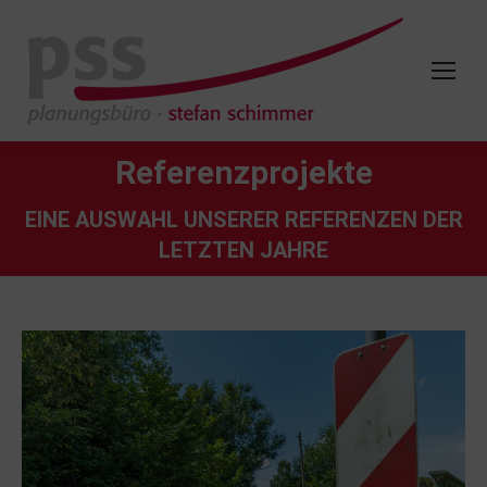
Referenzprojekte
EINE AUSWAHL UNSERER REFERENZEN DER
LETZTEN JAHRE